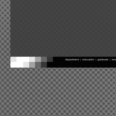
department
|
education
|
graduate
|
tea