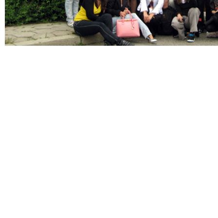
Специалност „Рекламен диз
академия е желана, търсе
възпитаниците на която им
професионална реализация.
квалифицирани специал
художествено-творческа про
рекламния дизайн. Негови о
пластики, рекламни вит
щандове, търговско-пром